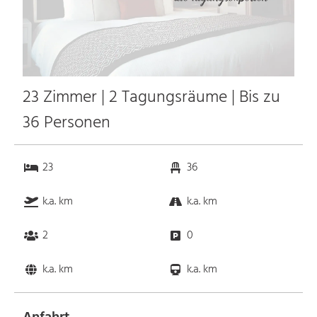
23 Zimmer | 2 Tagungsräume | Bis zu
36 Personen
23
36
k.a. km
k.a. km
2
0
k.a. km
k.a. km