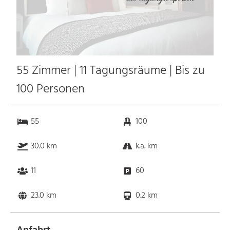
55 Zimmer | 11 Tagungsräume | Bis zu
100 Personen
55
100
30.0 km
k.a. km
11
60
23.0 km
0.2 km