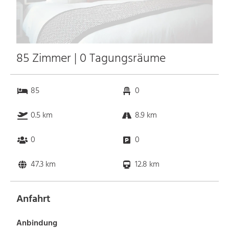
85 Zimmer | 0 Tagungsräume
85
0
0.5 km
8.9 km
0
0
47.3 km
12.8 km
Anfahrt
Anbindung