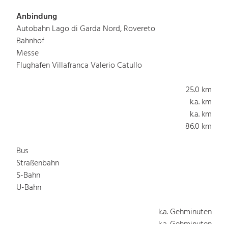
Anbindung
Autobahn Lago di Garda Nord, Rovereto
Bahnhof
Messe
Flughafen Villafranca Valerio Catullo
25.0 km
k.a. km
k.a. km
86.0 km
Bus
Straßenbahn
S-Bahn
U-Bahn
k.a. Gehminuten
k.a. Gehminuten