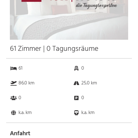
61 Zimmer | 0 Tagungsräume
61
0
86.0 km
25.0 km
0
0
k.a. km
k.a. km
Anfahrt