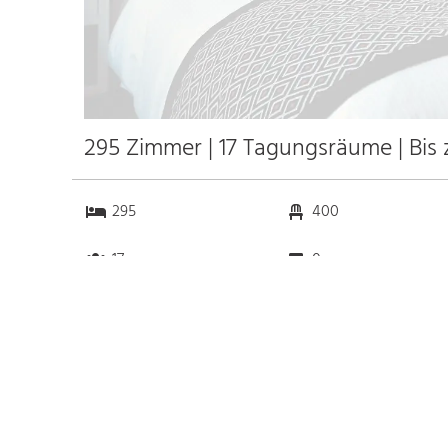
295 Zimmer | 17 Tagungsräume | Bis
295
400
17
0
Anfahrt
Anbindung
Autobahn
k.a. km
Bahnhof Bhf. TGV CDG
3.0 km
Airport
k.a. km