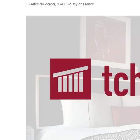
10 Allée du Verger, 95700 Roissy en France