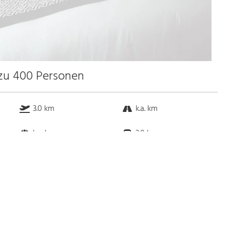
 zu 400 Personen
3.0 km
k.a. km
k.a. km
3.0 km
Bus
k.a. Gehminuten
Straßenbahn
k.a. Gehminuten
S-Bahn
k.a. Gehminuten