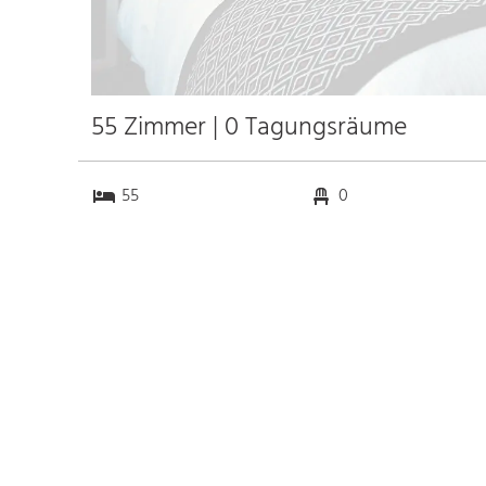
55 Zimmer | 0 Tagungsräume
55
0
0
0
Anfahrt
Anbindung
Autobahn
k.a. km
Bahnhof
k.a. km
Messe
k.a. km
Flughafen Rotterdam
10.0 km