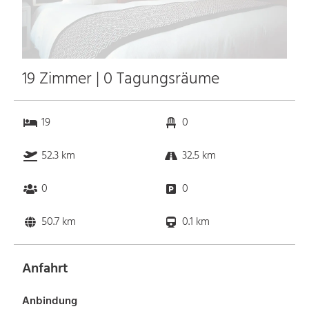
19 Zimmer | 0 Tagungsräume
19
0
52.3 km
32.5 km
0
0
50.7 km
0.1 km
Anfahrt
Anbindung