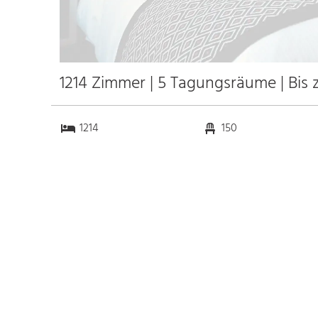
1214 Zimmer | 5 Tagungsräume | Bis 
1214
150
5
0
Anfahrt
Anbindung
Autobahn
k.a. km
Bahnhof
k.a. km
Messe
1.5 km
Flughafen
65.0 km