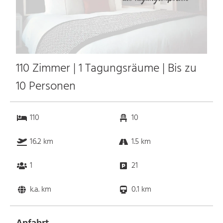
110 Zimmer | 1 Tagungsräume | Bis zu
10 Personen
110
10
16.2 km
1.5 km
1
21
k.a. km
0.1 km