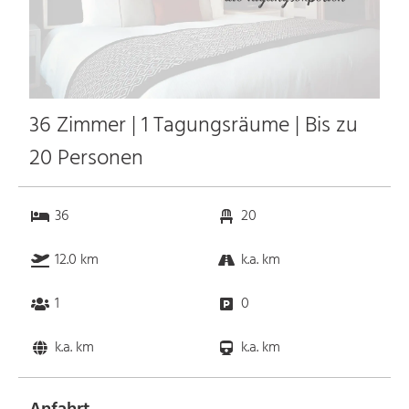
36 Zimmer | 1 Tagungsräume | Bis zu
20 Personen
36
20
12.0 km
k.a. km
1
0
k.a. km
k.a. km