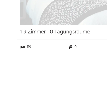
119 Zimmer | 0 Tagungsräume
119
0
0
0
Anfahrt
Anbindung
Autobahn
k.a. km
Bahnhof Bhf. Salzburg
0.7 km
Messe
k.a. km