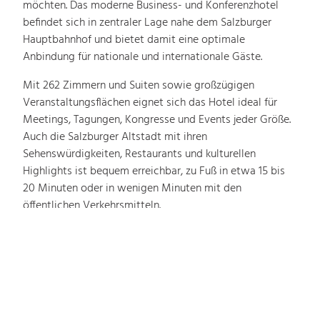
möchten. Das moderne Business- und Konferenzhotel
befindet sich in zentraler Lage nahe dem Salzburger
Hauptbahnhof und bietet damit eine optimale
Anbindung für nationale und internationale Gäste.
Mit 262 Zimmern und Suiten sowie großzügigen
Veranstaltungsflächen eignet sich das Hotel ideal für
Meetings, Tagungen, Kongresse und Events jeder Größe.
Auch die Salzburger Altstadt mit ihren
Sehenswürdigkeiten, Restaurants und kulturellen
Highlights ist bequem erreichbar, zu Fuß in etwa 15 bis
20 Minuten oder in wenigen Minuten mit den
öffentlichen Verkehrsmitteln.
Gäste, die mit dem Auto anreisen, können die direkt
angeschlossene Tiefgarage nutzen. Zusätzlich stehen
sechs E-Ladestationen zur Verfügung. Die Nähe zur
Messe Salzburg, zum Flughafen und zur Salzach macht
das Hotel zu einem vielseitigen Ausgangspunkt für
Business- und Freizeitreisen.