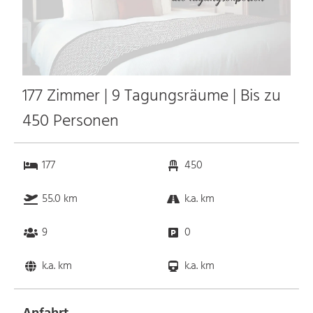
177 Zimmer | 9 Tagungsräume | Bis zu
450 Personen
177
450
55.0 km
k.a. km
9
0
k.a. km
k.a. km