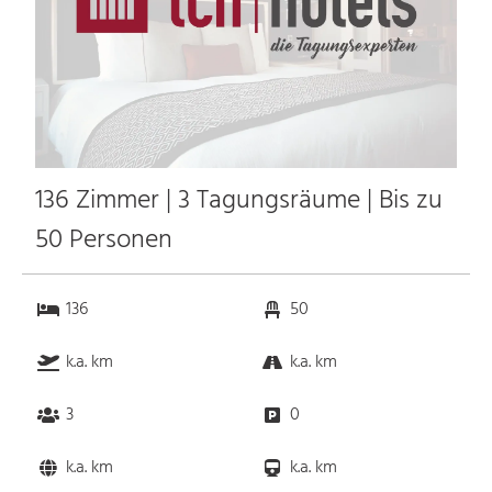
136 Zimmer | 3 Tagungsräume | Bis zu
50 Personen
136
50
k.a. km
k.a. km
3
0
k.a. km
k.a. km