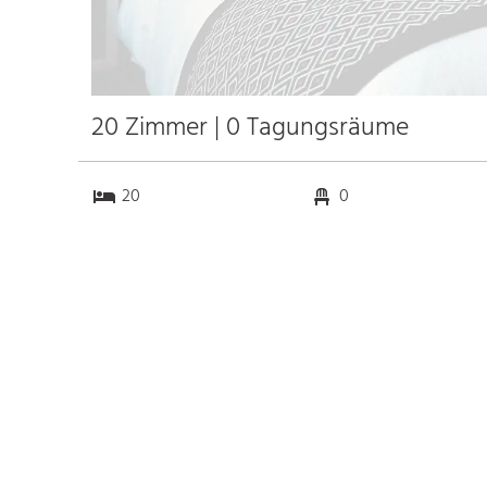
20 Zimmer | 0 Tagungsräume
20
0
0
0
Anfahrt
Anbindung
Autobahn
5.4 km
Bahnhof Hbf. Stuttgart
24.0 km
Messe
k.a. km
Flughafen Stuttgart
9.8 km