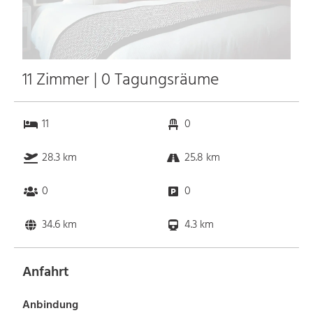
11 Zimmer | 0 Tagungsräume
11
0
28.3 km
25.8 km
0
0
34.6 km
4.3 km
Anfahrt
Anbindung