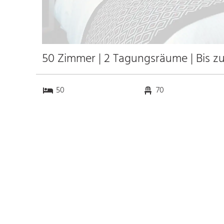
50 Zimmer | 2 Tagungsräume | Bis z
50
70
2
0
Anfahrt
Anbindung
Autobahn
k.a. km
Bahnhof Bhf.Schladming
1.2 km
Messe
k.a. km
Flughafen Salzburg
90.1 km