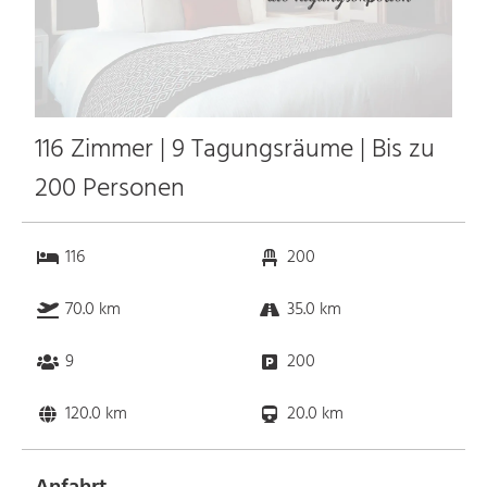
116 Zimmer | 9 Tagungsräume | Bis zu
200 Personen
116
200
70.0 km
35.0 km
9
200
120.0 km
20.0 km