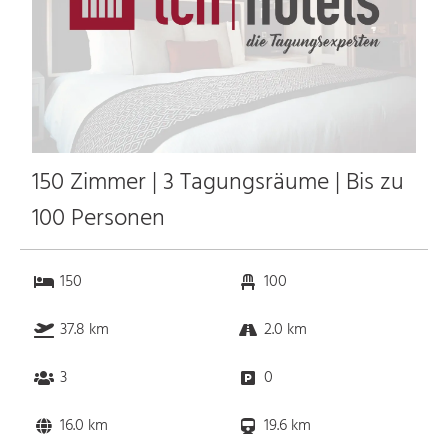
150 Zimmer | 3 Tagungsräume | Bis zu
100 Personen
150
100
37.8 km
2.0 km
3
0
16.0 km
19.6 km