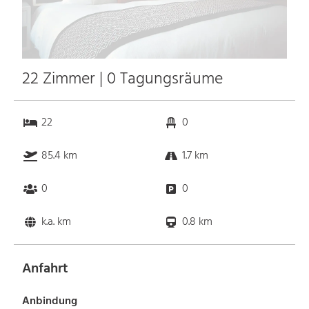
22 Zimmer | 0 Tagungsräume
22
0
85.4 km
1.7 km
0
0
k.a. km
0.8 km
Anfahrt
Anbindung