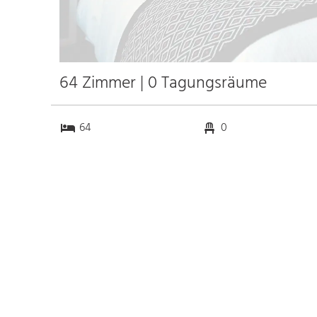
64 Zimmer | 0 Tagungsräume
64
0
0
0
Anfahrt
Anbindung
Autobahn
k.a. km
Bahnhof Bhf. Venlo
5.0 km
Messe
k.a. km
Flughafen Eindhoven
43.0 km