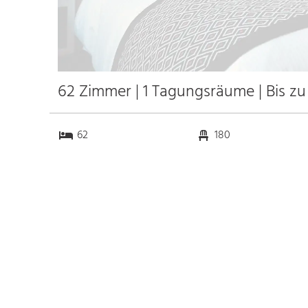
62 Zimmer | 1 Tagungsräume | Bis z
62
180
1
200
Anfahrt
Anbindung
Autobahn A19 Abfahrt
12.0 km
Rostock
5.0 km
Bahnhof Rostock
k.a. km