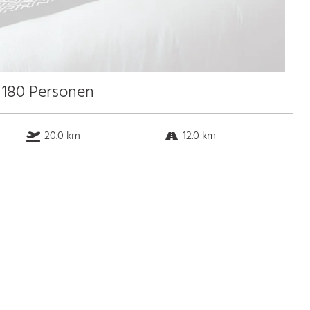
u 180 Personen
20.0 km
12.0 km
k.a. km
5.0 km
Bus
k.a. Gehminuten
Straßenbahn
k.a. Gehminuten
S-Bahn
k.a. Gehminuten