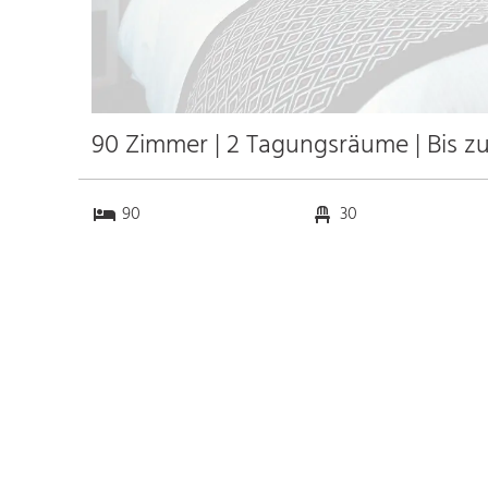
90 Zimmer | 2 Tagungsräume | Bis z
90
30
2
0
Anfahrt
Anbindung
Autobahn
k.a. km
Bahnhof ICE-Bahnhof
1.0 km
Singen
k.a. km