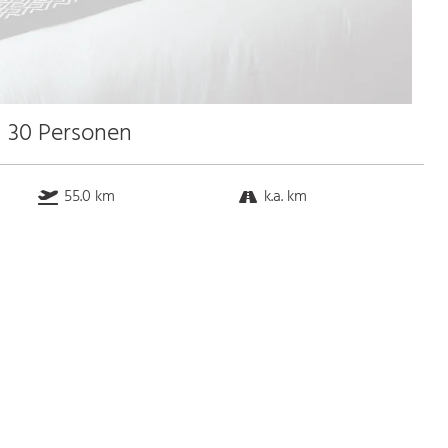
u 30 Personen
55.0 km
k.a. km
k.a. km
1.0 km
Bus
k.a. Gehminuten
Straßenbahn
k.a. Gehminuten
S-Bahn
k.a. Gehminuten