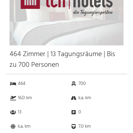
464 Zimmer | 13 Tagungsräume | Bis
zu 700 Personen
464
700
16.0 km
k.a. km
13
0
k.a. km
7.0 km