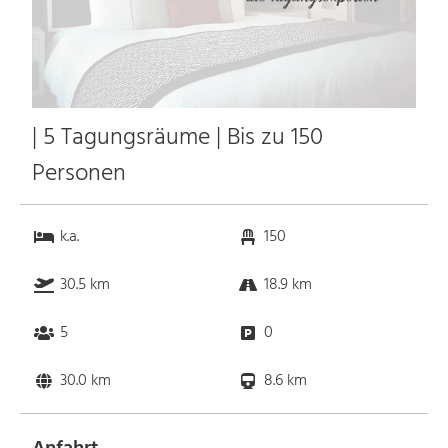
| 5 Tagungsräume | Bis zu 150
Personen
k.a.
150
30.5 km
18.9 km
5
0
30.0 km
8.6 km