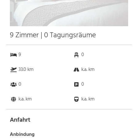
9 Zimmer | 0 Tagungsräume
9
0
33.0 km
k.a. km
0
0
k.a. km
k.a. km
Anfahrt
Anbindung