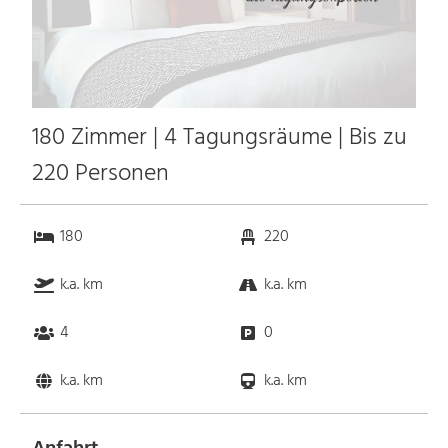
180 Zimmer | 4 Tagungsräume | Bis zu
220 Personen
180
220
k.a. km
k.a. km
4
0
k.a. km
k.a. km