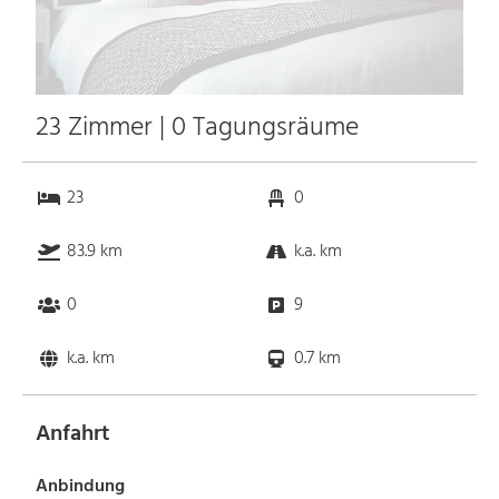
23 Zimmer | 0 Tagungsräume
23
0
83.9 km
k.a. km
0
9
k.a. km
0.7 km
Anfahrt
Anbindung