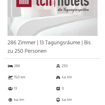
286 Zimmer | 13 Tagungsräume | Bis
zu 250 Personen
286
250
15.0 km
k.a. km
13
0
k.a. km
k.a. km