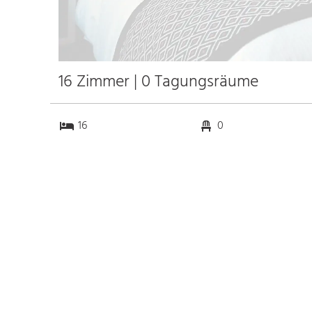
16 Zimmer | 0 Tagungsräume
16
0
0
0
Anfahrt
Anbindung
Autobahn
k.a. km
Bahnhof
k.a. km
Messe
k.a. km
Flughafen Hamburg
118.0 km