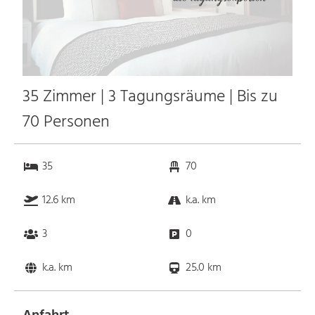
35 Zimmer | 3 Tagungsräume | Bis zu
70 Personen
35
70
12.6 km
k.a. km
3
0
k.a. km
25.0 km