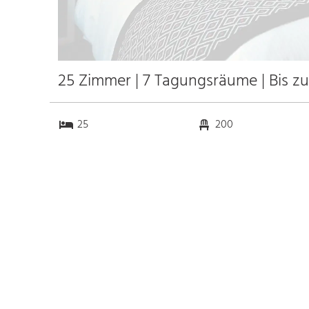
25 Zimmer | 7 Tagungsräume | Bis z
25
200
7
0
Anfahrt
Anbindung
Autobahn
k.a. km
Bahnhof Bhf. Bern
11.9 km
Messe
k.a. km
Flughafen Bern Belp
9.0 km