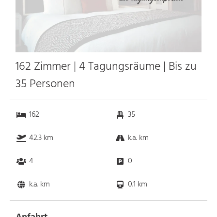
162 Zimmer | 4 Tagungsräume | Bis zu
35 Personen
162
35
42.3 km
k.a. km
4
0
k.a. km
0.1 km