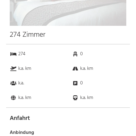
274 Zimmer
274
0
k.a. km
k.a. km
k.a.
0
k.a. km
k.a. km
Anfahrt
Anbindung