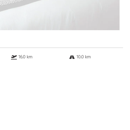
16.0 km
10.0 km
16.0 km
0.3 km
Bus
k.a. Gehminuten
Straßenbahn
k.a. Gehminuten
S-Bahn
5.0 Gehminuten