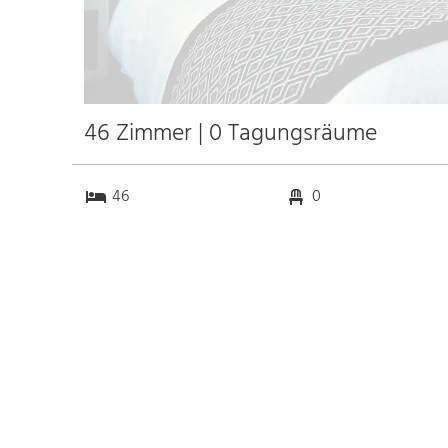
46 Zimmer | 0 Tagungsräume
46
0
0
27
Anfahrt
Anbindung
Autobahn A8
10.0 km
Bahnhof Bhf. Bad
0.3 km
Connstatt
16.0 km