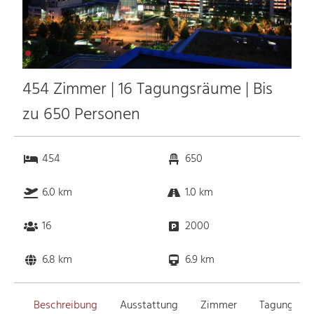
454 Zimmer | 16 Tagungsräume | Bis
zu 650 Personen
454
650
6.0 km
1.0 km
16
2000
6.8 km
6.9 km
Beschreibung
Ausstattung
Zimmer
Tagungsrä