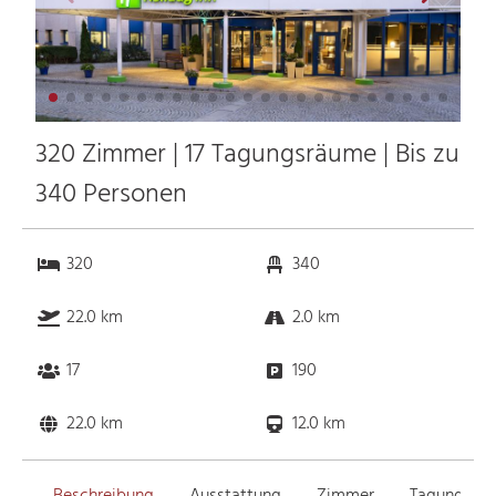
320 Zimmer | 17 Tagungsräume | Bis zu
340 Personen
320
340
22.0 km
2.0 km
17
190
22.0 km
12.0 km