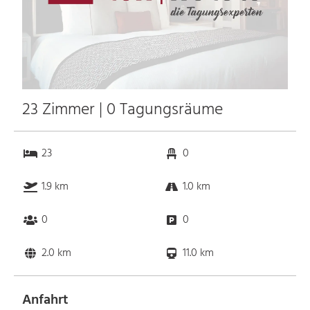
23 Zimmer | 0 Tagungsräume
23
0
1.9 km
1.0 km
0
0
2.0 km
11.0 km
Anfahrt