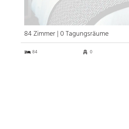
84 Zimmer | 0 Tagungsräume
84
0
0
0
Anfahrt
Anbindung
Autobahn
k.a. km
Bahnhof
k.a. km
Messe
k.a. km
Flughafen Taoyuan
34.7 km