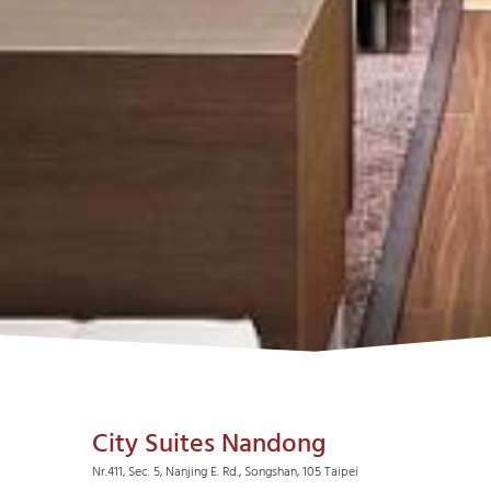
City Suites Nandong
Nr.411, Sec. 5, Nanjing E. Rd., Songshan, 105 Taipei