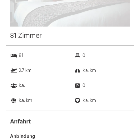
81 Zimmer
81
0
2.7 km
k.a. km
k.a.
0
k.a. km
k.a. km
Anfahrt
Anbindung