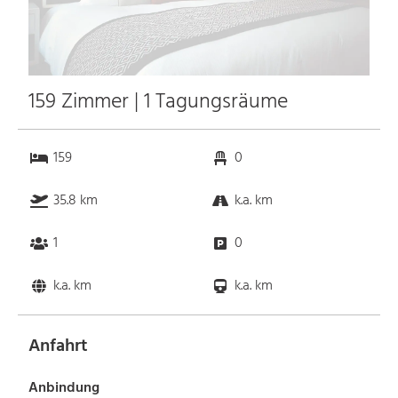
159 Zimmer | 1 Tagungsräume
159
0
35.8 km
k.a. km
1
0
k.a. km
k.a. km
Anfahrt
Anbindung