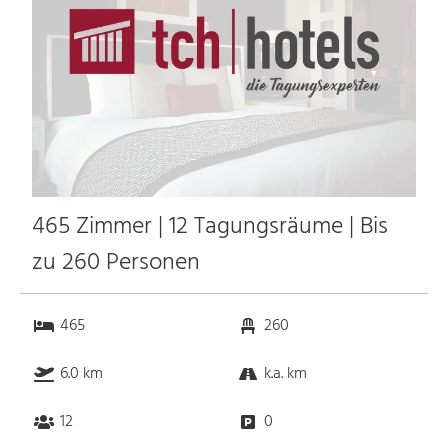
465 Zimmer | 12 Tagungsräume | Bis
zu 260 Personen
465
260
6.0 km
k.a. km
12
0