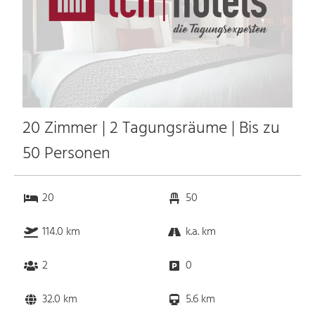
20 Zimmer | 2 Tagungsräume | Bis zu
50 Personen
20
50
114.0 km
k.a. km
2
0
32.0 km
5.6 km