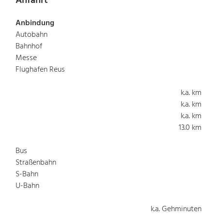
Anfahrt
Anbindung
Autobahn
Bahnhof
Messe
Flughafen Reus
k.a. km
k.a. km
k.a. km
13.0 km
Bus
Straßenbahn
S-Bahn
U-Bahn
k.a. Gehminuten