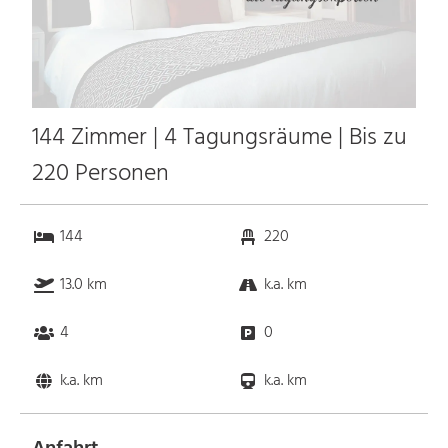
144 Zimmer | 4 Tagungsräume | Bis zu
220 Personen
144
220
13.0 km
k.a. km
4
0
k.a. km
k.a. km