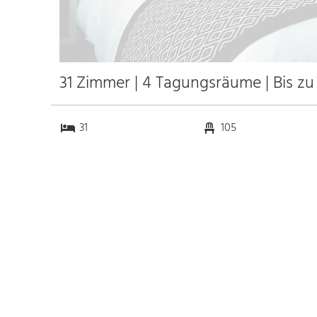
31 Zimmer | 4 Tagungsräume | Bis zu
31
105
4
0
Anfahrt
Anbindung
Autobahn
k.a. km
Bahnhof Bhf. Singen
9.0 km
Messe
k.a. km
Flughafen Zürich
40.0 km