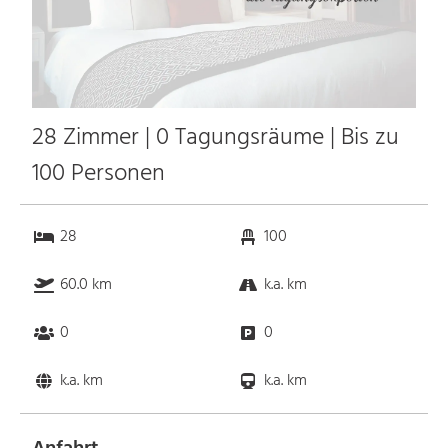
28 Zimmer | 0 Tagungsräume | Bis zu
100 Personen
28
100
60.0 km
k.a. km
0
0
k.a. km
k.a. km