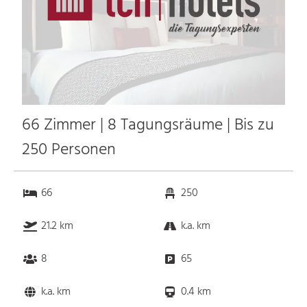
66 Zimmer | 8 Tagungsräume | Bis zu
250 Personen
66
250
21.2 km
k.a. km
8
65
k.a. km
0.4 km