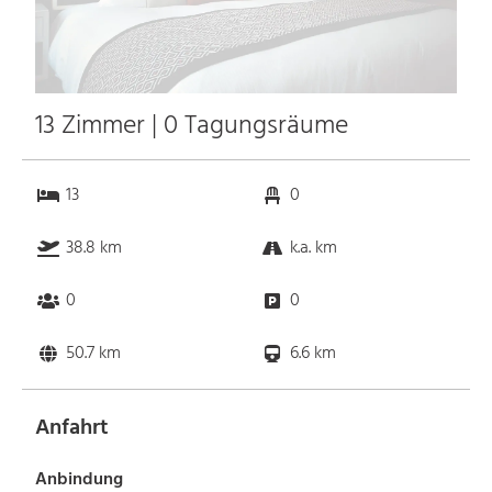
13 Zimmer | 0 Tagungsräume
13
0
38.8 km
k.a. km
0
0
50.7 km
6.6 km
Anfahrt
Anbindung