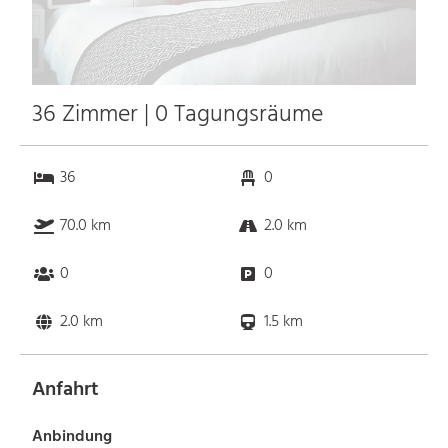
36 Zimmer | 0 Tagungsräume
36
0
70.0 km
2.0 km
0
0
2.0 km
1.5 km
Anfahrt
Anbindung