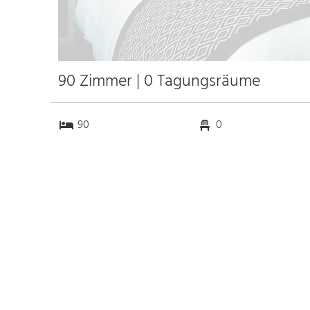
90 Zimmer | 0 Tagungsräume
90
0
0
25
Anfahrt
Anbindung
Autobahn A59
4.0 km
Bahnhof Bhf. Siegburg
4.6 km
Messe Köln
23.3 km
Flughafen Köln
14.5 km